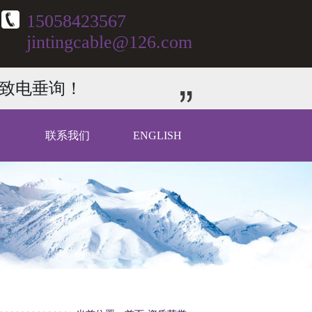
15058423567
jintingcable@126.com
迎致电垂询！
联系我们
ENGLISH