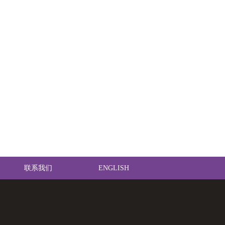
联系我们
ENGLISH