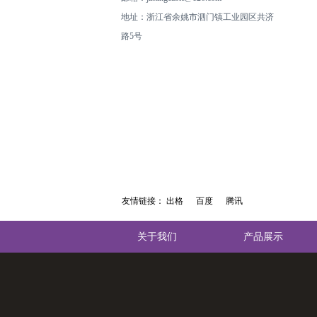
地址：浙江省余姚市泗门镇工业园区共济
路5号
友情链接：
出格
百度
腾讯
关于我们
产品展示